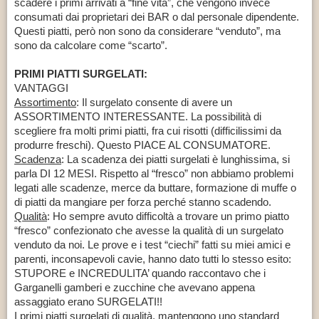
scadere i primi arrivati a “fine vita”, che vengono invece
consumati dai proprietari dei BAR o dal personale dipendente.
Questi piatti, però non sono da considerare “venduto”, ma
sono da calcolare come “scarto”.
PRIMI PIATTI SURGELATI:
VANTAGGI
Assortimento
: Il surgelato consente di avere un
ASSORTIMENTO INTERESSANTE. La possibilità di
scegliere fra molti primi piatti, fra cui risotti (difficilissimi da
produrre freschi). Questo PIACE AL CONSUMATORE.
Scadenza
: La scadenza dei piatti surgelati è lunghissima, si
parla DI 12 MESI. Rispetto al “fresco” non abbiamo problemi
legati alle scadenze, merce da buttare, formazione di muffe o
di piatti da mangiare per forza perché stanno scadendo.
Qualità
: Ho sempre avuto difficoltà a trovare un primo piatto
“fresco” confezionato che avesse la qualità di un surgelato
venduto da noi. Le prove e i test “ciechi” fatti su miei amici e
parenti, inconsapevoli cavie, hanno dato tutti lo stesso esito:
STUPORE e INCREDULITA’ quando raccontavo che i
Garganelli gamberi e zucchine che avevano appena
assaggiato erano SURGELATI!!
I primi piatti surgelati di qualità, mantengono uno standard