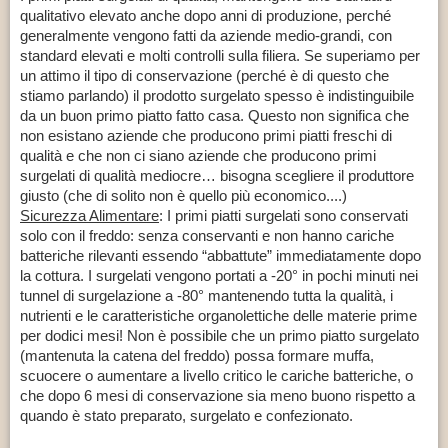
qualitativo elevato anche dopo anni di produzione, perché
generalmente vengono fatti da aziende medio-grandi, con
standard elevati e molti controlli sulla filiera. Se superiamo per
un attimo il tipo di conservazione (perché è di questo che
stiamo parlando) il prodotto surgelato spesso è indistinguibile
da un buon primo piatto fatto casa. Questo non significa che
non esistano aziende che producono primi piatti freschi di
qualità e che non ci siano aziende che producono primi
surgelati di qualità mediocre… bisogna scegliere il produttore
giusto (che di solito non è quello più economico....)
Sicurezza Alimentare
: I primi piatti surgelati sono conservati
solo con il freddo: senza conservanti e non hanno cariche
batteriche rilevanti essendo “abbattute” immediatamente dopo
la cottura. I surgelati vengono portati a -20° in pochi minuti nei
tunnel di surgelazione a -80° mantenendo tutta la qualità, i
nutrienti e le caratteristiche organolettiche delle materie prime
per dodici mesi! Non è possibile che un primo piatto surgelato
(mantenuta la catena del freddo) possa formare muffa,
scuocere o aumentare a livello critico le cariche batteriche, o
che dopo 6 mesi di conservazione sia meno buono rispetto a
quando è stato preparato, surgelato e confezionato.