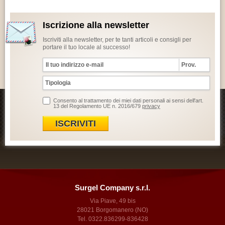
Iscrizione alla newsletter
Iscriviti alla newsletter, per te tanti articoli e consigli per
portare il tuo locale al successo!
Consento al trattamento dei miei dati personali ai sensi dell'art.
13 del Regolamento UE n. 2016/679
privacy
ISCRIVITI
Surgel Company s.r.l.
Via Piave, 49 bis
28021 Borgomanero (NO)
Tel. 0322.836299-836428