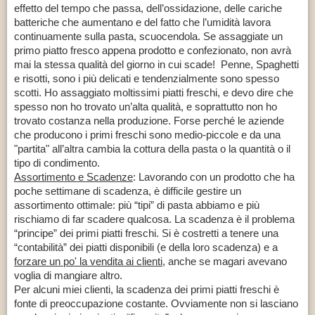
effetto del tempo che passa, dell’ossidazione, delle cariche
batteriche che aumentano e del fatto che l’umidità lavora
continuamente sulla pasta, scuocendola. Se assaggiate un
primo piatto fresco appena prodotto e confezionato, non avrà
mai la stessa qualità del giorno in cui scade! Penne, Spaghetti
e risotti, sono i più delicati e tendenzialmente sono spesso
scotti. Ho assaggiato moltissimi piatti freschi, e devo dire che
spesso non ho trovato un’alta qualità, e soprattutto non ho
trovato costanza nella produzione. Forse perché le aziende
che producono i primi freschi sono medio-piccole e da una
"partita" all’altra cambia la cottura della pasta o la quantità o il
tipo di condimento.
Assortimento e Scadenze
: Lavorando con un prodotto che ha
poche settimane di scadenza, è difficile gestire un
assortimento ottimale: più “tipi” di pasta abbiamo e più
rischiamo di far scadere qualcosa. La scadenza è il problema
“principe” dei primi piatti freschi. Si è costretti a tenere una
“contabilità” dei piatti disponibili (e della loro scadenza) e a
forzare un po' la vendita ai clienti
, anche se magari avevano
voglia di mangiare altro.
Per alcuni miei clienti, la scadenza dei primi piatti freschi è
fonte di preoccupazione costante. Ovviamente non si lasciano