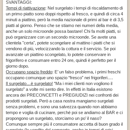
SVANTAGGI:
Tempi di riattivazione
: Nel surgelato i tempi di riscaldamento di
un primo piatto sono doppi rispetto al fresco, e quindi di circa 4
minuti a piattino, però la media nazionale di primi al bar è di 3,5
piatti al giorno. Penso che se stiamo nei numeri della media,
anche un solo microonde possa bastare! Chi fa molti piatti, si
può organizzare con un secondo microonde. Se avete una
clientela "certa", potete scongelare al mattino i piatti che si
vendono di più, velocizzando la cottura e il servizio. Se poi
avanzate un piattino scongelato, lo potete conservare in
frigorifero e consumare entro 24 ore, quindi è perfetto per il
giorno dopo.
Occupano spazio freddo
: E’ un falso problema, i primi freschi
occupano comunque uno spazio “fresco” nei frigoriferi….
Il surgelato…è surgelato!
“Ma i miei clienti non vogliono il
surgelato” a volte mi sento dire. In effetti in Italia esistono
ancora dei PRECONCETTI e PREGIUDIZI nei confronti dei
prodotti surgelati. Però a casa nostra mangiamo surgelati
senza problemi, e sono una salvezza quando non abbiamo
tempo e voglia di cucinare, perché poi se andiamo al BAR e ci
propongono un surgelato, storciamo un po’ il naso?
Comunque sempre più il consumatore accetta di buon grado il
surgelato (le vendite del comparto, anche in tempi di crisi,