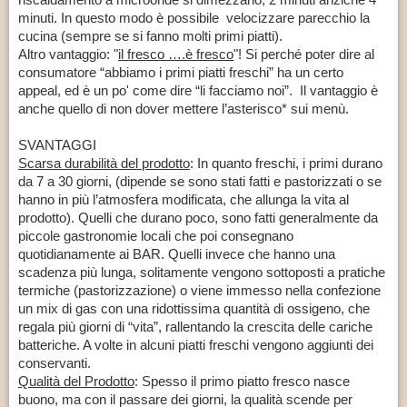
minuti. In questo modo è possibile velocizzare parecchio la
cucina (sempre se si fanno molti primi piatti).
Altro vantaggio: "
il fresco ….è fresco
"! Si perché poter dire al
consumatore “abbiamo i primi piatti freschi” ha un certo
appeal, ed è un po' come dire “li facciamo noi”. Il vantaggio è
anche quello di non dover mettere l’asterisco* sui menù.
SVANTAGGI
Scarsa durabilità del prodotto
: In quanto freschi, i primi durano
da 7 a 30 giorni, (dipende se sono stati fatti e pastorizzati o se
hanno in più l’atmosfera modificata, che allunga la vita al
prodotto). Quelli che durano poco, sono fatti generalmente da
piccole gastronomie locali che poi consegnano
quotidianamente ai BAR. Quelli invece che hanno una
scadenza più lunga, solitamente vengono sottoposti a pratiche
termiche (pastorizzazione) o viene immesso nella confezione
un mix di gas con una ridottissima quantità di ossigeno, che
regala più giorni di “vita”, rallentando la crescita delle cariche
batteriche. A volte in alcuni piatti freschi vengono aggiunti dei
conservanti.
Qualità del Prodotto
: Spesso il primo piatto fresco nasce
buono, ma con il passare dei giorni, la qualità scende per