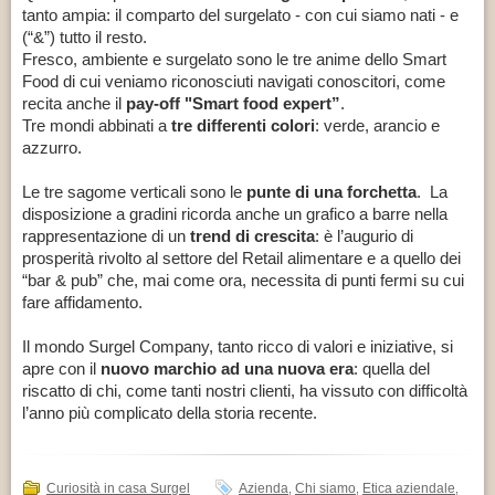
tanto ampia: il comparto del surgelato - con cui siamo nati - e
(“&”) tutto il resto.
Fresco, ambiente e surgelato sono le tre anime dello Smart
Food di cui veniamo riconosciuti navigati conoscitori, come
recita anche il
pay-off "Smart food expert”
.
Tre mondi abbinati a
tre differenti colori
: verde, arancio e
azzurro.
Le tre sagome verticali sono le
punte di una forchetta
. La
disposizione a gradini ricorda anche un grafico a barre nella
rappresentazione di un
trend di crescita
: è l’augurio di
prosperità rivolto al settore del Retail alimentare e a quello dei
“bar & pub” che, mai come ora, necessita di punti fermi su cui
fare affidamento.
Il mondo Surgel Company, tanto ricco di valori e iniziative, si
apre con il
nuovo marchio ad una nuova era
: quella del
riscatto di chi, come tanti nostri clienti, ha vissuto con difficoltà
l’anno più complicato della storia recente.
Curiosità in casa Surgel
Azienda
Chi siamo
Etica aziendale
,
,
,