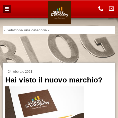
AZIENDA
PRODOTTI
HAI UN BAR?
HAI UN PUB?
ALIMENTARISTI
24 febbraio 2021
Hai visto il nuovo marchio?
CATALOGO
PRODOTTI
LAVORA
CON NOI