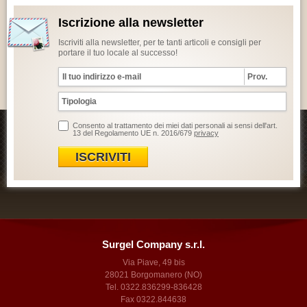
Iscrizione alla newsletter
Iscriviti alla newsletter, per te tanti articoli e consigli per
portare il tuo locale al successo!
Consento al trattamento dei miei dati personali ai sensi dell'art.
13 del Regolamento UE n. 2016/679
privacy
ISCRIVITI
Surgel Company s.r.l.
Via Piave, 49 bis
28021 Borgomanero (NO)
Tel. 0322.836299-836428
Fax 0322.844638