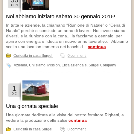
GEN
Noi abbiamo iniziato sabato 30 gennaio 2016!
In tutte le aziende, la chiamano “Riunione di Natale” o “Cena di
Natale” perché si conclude un anno di lavoro. Noi invece siamo
diversi, e la riunione con la cena... la facciamo a gennaio, per
aprire con energia e fiducia un nuovo anno lavorativo. Abbiamo
scelto una location immersa nei boschi d...
continua
Curiosità in casa Surgel
0 commenti
Azienda
Chi siamo
Mission
Etica aziendale
Surgel Company
,
,
,
,
1
DIC
Una giornata speciale
Una giornata dedicata alla visita del nostro fornitore Righetti, a
vedere la produzione delle salse
continua
Curiosità in casa Surgel
0 commenti