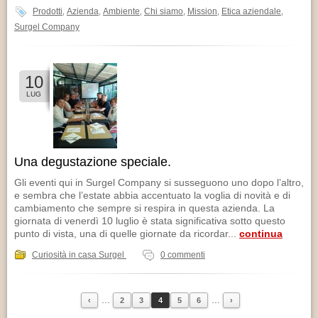
Prodotti
Azienda
Ambiente
Chi siamo
Mission
Etica aziendale
,
,
,
,
,
,
Surgel Company
10
LUG
Una degustazione speciale.
Gli eventi qui in Surgel Company si susseguono uno dopo l’altro,
e sembra che l’estate abbia accentuato la voglia di novità e di
cambiamento che sempre si respira in questa azienda. La
giornata di venerdì 10 luglio è stata significativa sotto questo
punto di vista, una di quelle giornate da ricordar...
continua
Curiosità in casa Surgel
0 commenti
...
...
‹
2
3
4
5
6
›