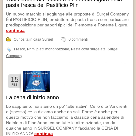
CONTATTI
pasta fresca del Pastificio Plin
Un nuovo marchio si aggiunge alle proposte di Surgel Company.
È il PASTIFICIO PLIN, produttore di pasta fresca con particolare
predisposizione per sapori tipici del Piemonte e Ponente Ligure.
continua
Curiosità in casa Surgel
0 commenti
Fresco
Primi piatti monoporzione
Pasta cotta surgelata
Surgel
,
,
,
Company
15
FEB
La cena di inizio anno
Lo sappiamo: noi siamo un po’ “alternativi”. Ce lo dite Voi clienti
e (spesso) ce lo diciamo anche da soli. Forse è anche per
questo motivo che non facciamo la classica cena aziendale di
Natale o di Fine Anno, come tutte le altre aziende, ma da
qualche anno in SURGEL COMPANY facciamo la CENA DI
INIZIO ANNO!
continua