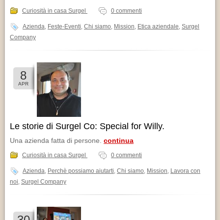
Curiosità in casa Surgel
0 commenti
Azienda
Feste-Eventi
Chi siamo
Mission
Etica aziendale
Surgel
,
,
,
,
,
Company
8
APR
Le storie di Surgel Co: Special for Willy.
Una azienda fatta di persone.
continua
Curiosità in casa Surgel
0 commenti
Azienda
Perchè possiamo aiutarti
Chi siamo
Mission
Lavora con
,
,
,
,
noi
Surgel Company
,
30