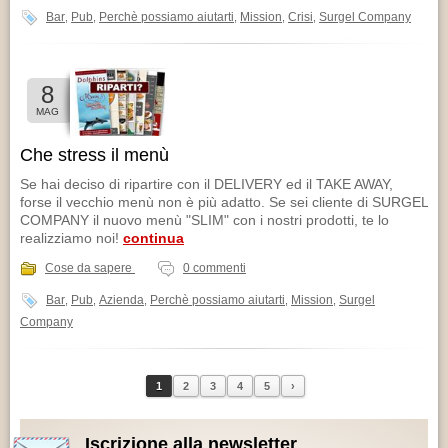
Bar
Pub
Perchè possiamo aiutarti
Mission
Crisi
Surgel Company
,
,
,
,
,
8
MAG
Che stress il menù
Se hai deciso di ripartire con il DELIVERY ed il TAKE AWAY,
forse il vecchio menù non è più adatto. Se sei cliente di SURGEL
COMPANY il nuovo menù "SLIM" con i nostri prodotti, te lo
realizziamo noi!
continua
Cose da sapere
0 commenti
Bar
Pub
Azienda
Perchè possiamo aiutarti
Mission
Surgel
,
,
,
,
,
Company
1
2
3
4
5
›
Iscrizione alla newsletter