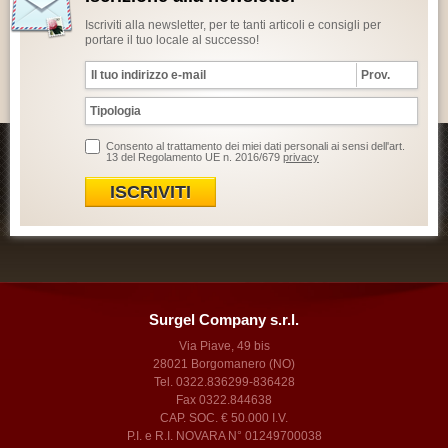
Iscriviti alla newsletter, per te tanti articoli e consigli per
portare il tuo locale al successo!
Consento al trattamento dei miei dati personali ai sensi dell'art.
13 del Regolamento UE n. 2016/679
privacy
ISCRIVITI
Surgel Company s.r.l.
Via Piave, 49 bis
28021 Borgomanero (NO)
Tel. 0322.836299-836428
Fax 0322.844638
CAP. SOC. € 50.000 I.V.
P.I. e R.I. NOVARA N° 01249700038