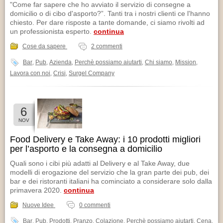
CONTATTI
"Come far sapere che ho avviato il servizio di consegne a
domicilio o di cibo d'asporto?”. Tanti tra i nostri clienti ce l'hanno
chiesto. Per dare risposte a tante domande, ci siamo rivolti ad
un professionista esperto.
continua
Cose da sapere
2 commenti
Bar
Pub
Azienda
Perchè possiamo aiutarti
Chi siamo
Mission
,
,
,
,
,
,
Lavora con noi
Crisi
Surgel Company
,
,
6
NOV
Food Delivery e Take Away: i 10 prodotti migliori
per l’asporto e la consegna a domicilio
Quali sono i cibi più adatti al Delivery e al Take Away, due
modelli di erogazione del servizio che la gran parte dei pub, dei
bar e dei ristoranti italiani ha cominciato a considerare solo dalla
primavera 2020.
continua
Nuove Idee
0 commenti
Bar
Pub
Prodotti
Pranzo
Colazione
Perchè possiamo aiutarti
Cena
,
,
,
,
,
,
,