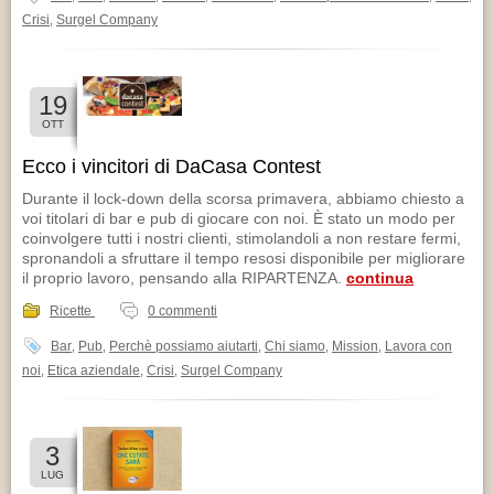
Crisi
Surgel Company
,
19
OTT
Ecco i vincitori di DaCasa Contest
Durante il lock-down della scorsa primavera, abbiamo chiesto a
voi titolari di bar e pub di giocare con noi. È stato un modo per
coinvolgere tutti i nostri clienti, stimolandoli a non restare fermi,
spronandoli a sfruttare il tempo resosi disponibile per migliorare
il proprio lavoro, pensando alla RIPARTENZA.
continua
Ricette
0 commenti
Bar
Pub
Perchè possiamo aiutarti
Chi siamo
Mission
Lavora con
,
,
,
,
,
noi
Etica aziendale
Crisi
Surgel Company
,
,
,
3
LUG