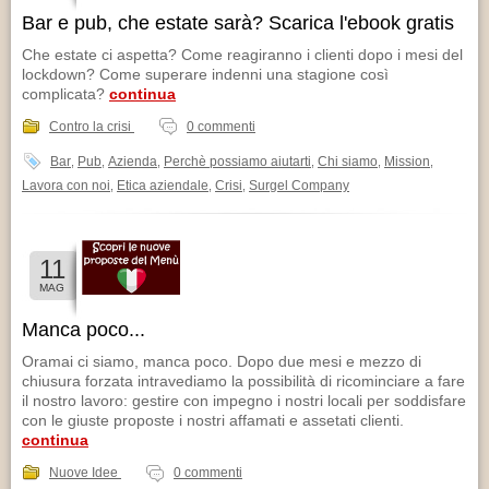
Bar e pub, che estate sarà? Scarica l'ebook gratis
Che estate ci aspetta? Come reagiranno i clienti dopo i mesi del
lockdown? Come superare indenni una stagione così
complicata?
continua
Contro la crisi
0 commenti
Bar
Pub
Azienda
Perchè possiamo aiutarti
Chi siamo
Mission
,
,
,
,
,
,
Lavora con noi
Etica aziendale
Crisi
Surgel Company
,
,
,
11
MAG
Manca poco...
Oramai ci siamo, manca poco. Dopo due mesi e mezzo di
chiusura forzata intravediamo la possibilità di ricominciare a fare
il nostro lavoro: gestire con impegno i nostri locali per soddisfare
con le giuste proposte i nostri affamati e assetati clienti.
continua
Nuove Idee
0 commenti