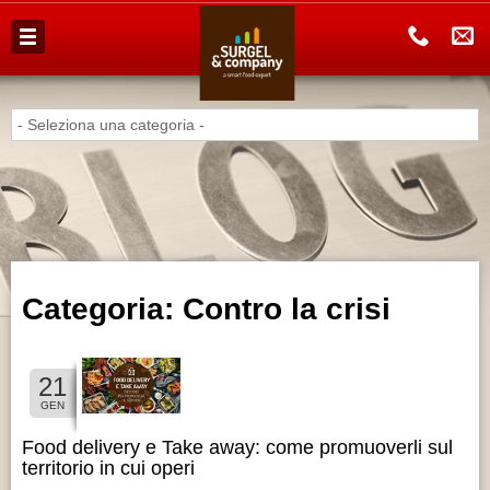
AZIENDA
PRODOTTI
HAI UN BAR?
HAI UN PUB?
ALIMENTARISTI
Categoria: Contro la crisi
CATALOGO
PRODOTTI
21
GEN
LAVORA
CON NOI
Food delivery e Take away: come promuoverli sul
territorio in cui operi